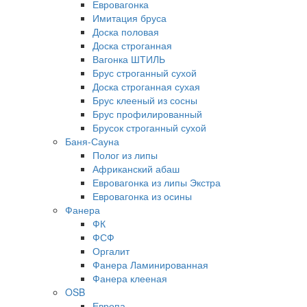
Евровагонка
Имитация бруса
Доска половая
Доска строганная
Вагонка ШТИЛЬ
Брус строганный сухой
Доска строганная сухая
Брус клееный из сосны
Брус профилированный
Брусок строганный сухой
Баня-Сауна
Полог из липы
Африканский абаш
Евровагонка из липы Экстра
Евровагонка из осины
Фанера
ФК
ФСФ
Оргалит
Фанера Ламинированная
Фанера клееная
OSB
Европа