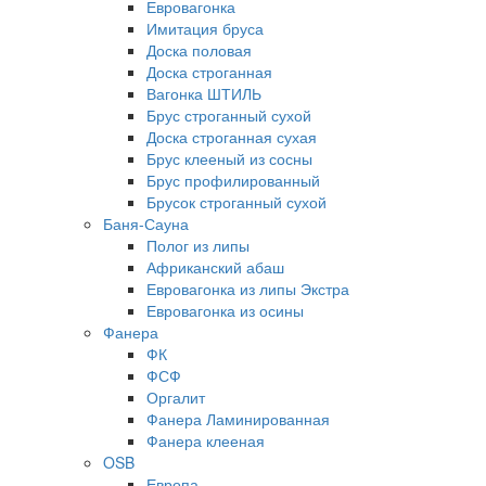
Евровагонка
Имитация бруса
Доска половая
Доска строганная
Вагонка ШТИЛЬ
Брус строганный сухой
Доска строганная сухая
Брус клееный из сосны
Брус профилированный
Брусок строганный сухой
Баня-Сауна
Полог из липы
Африканский абаш
Евровагонка из липы Экстра
Евровагонка из осины
Фанера
ФК
ФСФ
Оргалит
Фанера Ламинированная
Фанера клееная
OSB
Европа